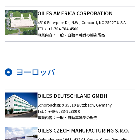
OILES AMERICA CORPORATION
4510 Enterprise Dr., N.W., Concord, NC 28027 U.S.A
TEL： +1-704-784-4500
事業内容：一般・自動車軸受の製造販売
ヨーロッパ
OILES DEUTSCHLAND GMBH
Schorbachstr. 9 35510 Butzbach, Germany
TEL： +49-6033-92880 0
事業内容：一般・自動車軸受の販売
OILES CZECH MANUFACTURING S.R.O.
Kralovsky vrch 1966, 432 01 Kadan, Czech Republic