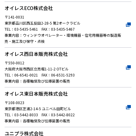
オイレスECO株式会社
株主・投資家情報
〒141-0031
東京都品川区西五反田2-28-5 第2オークラビル
採用
TEL：03-5435-5461 FAX：03-5435-5467
事業内容：ウィンドウオペレーター・環境機器・住宅用機器等の製造販
売・施工及び保守・点検
お問い合わせ
オイレス西日本販売株式会社
〒550-0012
プライバシーポリシー
大阪府大阪市西区立売堀1-11-2 OTビル
ソーシャルメディアポリシー
TEL：06-6541-0021 FAX：06-6531-5293
企業行動憲章・規範
事業内容：各種軸受及び伝導装置の販売
曽田文庫
オイレス東日本販売株式会社
サイトマップ
ご利用にあたって
〒108-0023
東京都港区芝浦2-14-5 ユニベル田町ビル
TEL：03-5442-8033 FAX：03-5442-8022
事業内容：各種軸受及び伝導装置の販売
ユニプラ株式会社