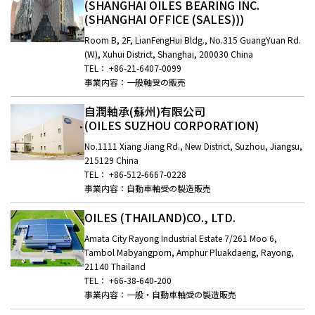
(SHANGHAI OILES BEARING INC.
(SHANGHAI OFFICE (SALES)))
Room B, 2F, LianFengHui Bldg., No.315 GuangYuan Rd.
(W), Xuhui District, Shanghai, 200030 China
TEL： +86-21-6407-0099
事業内容：一般軸受の販売
自潤軸承(蘇州)有限公司
(OILES SUZHOU CORPORATION)
No.1111 Xiang Jiang Rd., New District, Suzhou, Jiangsu,
215129 China
TEL： +86-512-6667-0228
事業内容：自動車軸受の製造販売
OILES (THAILAND)CO., LTD.
Amata City Rayong Industrial Estate 7/261 Moo 6,
Tambol Mabyangporn, Amphur Pluakdaeng, Rayong,
21140 Thailand
TEL： +66-38-640-200
事業内容：一般・自動車軸受の製造販売