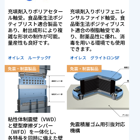
株主・投資家情報
充填剤入りポリアセター
充填剤入りポリフェニレ
ル軸受。食品衛生法ポジ
ンサルファイド軸受。食
ティブリスト適合製品で
品衛生法ポジティブリス
採用
あり、射出成形により複
ト適合の樹脂軸受であ
雑な形状の制作が可能。
り、耐薬品性に優れ、消
量産性も良好です。
毒を用いる環境でも使用
お問い合わせ
できます。
オイレス ルーテックF
オイレス グライトロンSF
プライバシーポリシー
免震・制震製品
免震・制震製品
ソーシャルメディアポリシー
企業行動憲章・規範
曽田文庫
サイトマップ
ご利用にあたって
粘性体制震壁（VWD）
免震積層ゴム用引抜対応
と壁型摩擦ダンパー
機構
（WFD）を一体化し、
各特長を同時に備えた壁