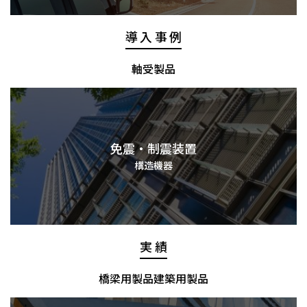
導入事例
軸受製品
免震・制震装置
構造機器
実績
橋梁用製品
建築用製品