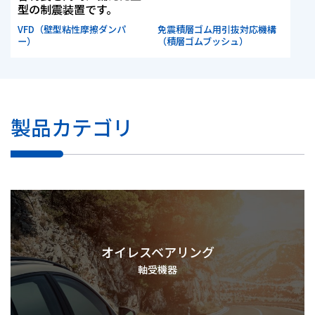
型の制震装置です。
VFD（壁型粘性摩擦ダンパ
免震積層ゴム用引抜対応機構
ー）
（積層ゴムブッシュ）
製品カテゴリ
オイレスベアリング
軸受機器