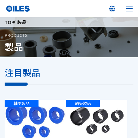
TOP
製品
PRODUCTS
製品
オイレス早わかり
注目製品
オイレスとは
製品
軸受製品
軸受製品
イノベーション
サステナビリティ