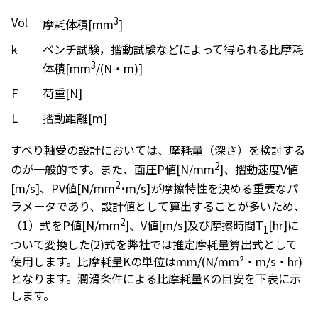
Vol
3
摩耗体積[mm
]
k
ベンチ試験，摺動試験などによって得られる比摩耗
3
体積[mm
/(N・m)]
F
荷重[N]
L
摺動距離[m]
すべり軸受の設計においては、摩耗量（深さ）を検討する
2
のが一般的です。また、面圧P値[N/mm
]、摺動速度V値
2
[m/s]、PV値[N/mm
･m/s]が摩擦特性を決める重要なパ
ラメータであり、設計値として算出することが多いため、
2
（1）式をP値[N/mm
]、V値[m/s]及び摩擦時間T
[hr]に
1
ついて変換した(2)式を弊社では推定摩耗量算出式として
使用します。比摩耗量Kの単位はmm/(N/mm²・m/s・hr)
となります。潤滑条件による比摩耗量Kの目安を下表に示
します。