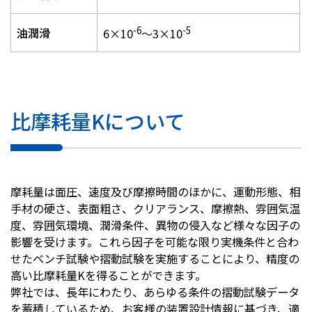
-6
-5
油潤滑
6×10
～3×10
比摩耗量Kについて
摩耗量は面圧、速度及び摩擦時間のほかに、運動形態、相
手材の硬さ、表面粗さ、クリアランス、摩擦熱、雰囲気温
度、雰囲気環境、潤滑条件、異物の侵入など様々な因子の
影響を受けます。これら因子を可能な限り実機条件と合わ
せたベンチ試験や摺動試験を実施することにより、精度の
高い比摩耗量Kを得ることができます。
弊社では、長年にわたり、あらゆる条件の摺動試験データ
を蓄積しているため、お客様の装置設計情報に基づき、適