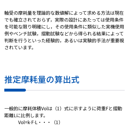
株主・投資家情報
軸受の摩耗量を理論的な数値解によって求める方法は現在
でも確立されておらず，実際の設計にあたっては使用条件
を可能な限り明確にし，その使用条件に類似した実機使用
採用
例やベンチ試験，摺動試験などから得られる結果によって
判断を行うといった経験的，あるいは実験的手法が重要視
お問い合わせ
されています。
プライバシーポリシー
ソーシャルメディアポリシー
推定摩耗量の算出式
企業行動憲章・規範
曽田文庫
サイトマップ
ご利用にあたって
一般的に摩耗体積Volは（1）式に示すように荷重Fと摺動
距離Lに比例します。
Vol=k∙F∙L・・・（1）