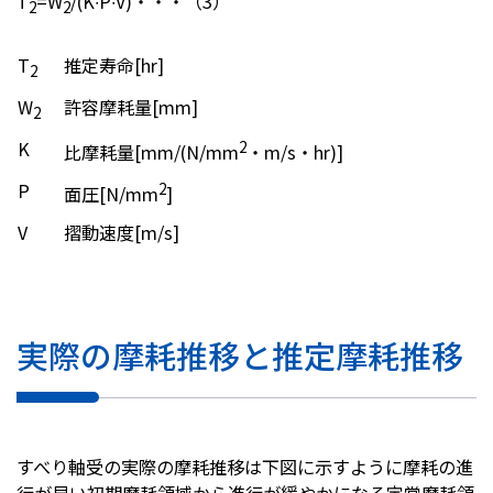
T
=W
/(K∙P∙V)・・・（3）
2
2
T
推定寿命[hr]
2
W
許容摩耗量[mm]
2
K
2
比摩耗量[mm/(N/mm
・m/s・hr)]
P
2
面圧[N/mm
]
V
摺動速度[m/s]
実際の摩耗推移と推定摩耗推移
すべり軸受の実際の摩耗推移は下図に示すように摩耗の進