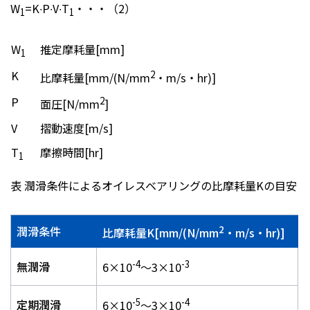
W
=K∙P∙V∙T
・・・（2）
1
1
W
推定摩耗量[mm]
1
K
2
比摩耗量[mm/(N/mm
・m/s・hr)]
P
2
面圧[N/mm
]
V
摺動速度[m/s]
T
摩擦時間[hr]
1
表 潤滑条件によるオイレスベアリングの比摩耗量Kの目安
2
潤滑条件
比摩耗量K[mm/(N/mm
・m/s・hr)]
-4
-3
無潤滑
6×10
～3×10
-5
-4
定期潤滑
6×10
～3×10