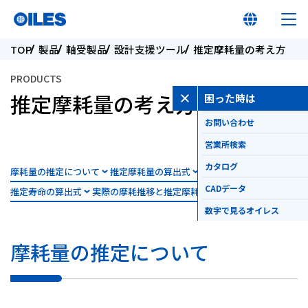
TOP
製品
軸受製品
設計支援ツール
推定摩耗量の考え方
PRODUCTS
推定摩耗量の考え方
困った時は
お問い合わせ
オイレス早わかり
営業所検索
オイレスとは
カタログ
摩耗量の推定について
推定摩耗量の算出式
比摩耗量Kについて
CADデータ
推定寿命の算出式
実際の摩耗推移と推定摩耗推移
製品
数字で見るオイレス
摩耗量の推定について
イノベーション
サステナビリティ