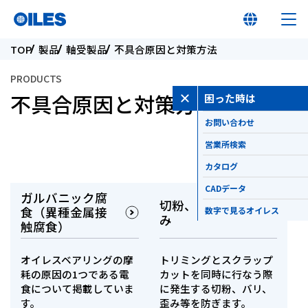
TOP
製品
軸受製品
不具合原因と対策方法
PRODUCTS
不具合原因と対策方法
困った時は
お問い合わせ
オイレス早わかり
営業所検索
オイレスとは
カタログ
CADデータ
ガルバニック腐
切粉、バリ、歪
製品
食（異種金属接
数字で見るオイレス
み
触腐食）
イノベーション
オイレスベアリングの摩
トリミングとスクラップ
耗の原因の1つである電
カットを同時に行なう際
食について掲載していま
に発生する切粉、バリ、
サステナビリティ
す。
歪み等を防ぎます。