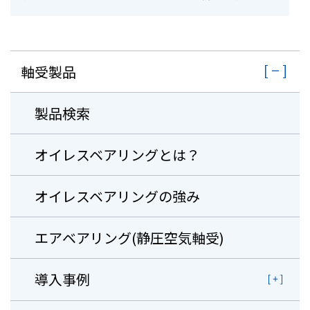
株主・投資家情報
採用
軸受製品
お問い合わせ
製品検索
プライバシーポリシー
オイレスベアリングとは？
ソーシャルメディアポリシー
企業行動憲章・規範
オイレスベアリングの強み
曽田文庫
サイトマップ
ご利用にあたって
エアベアリング(静圧空気軸受)
導入事例