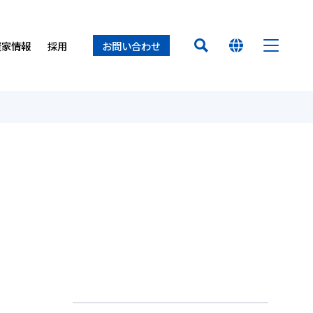
資家情報
採用
お問い合わせ
HOME
オイレス早わかり
経営方針
置（オイレスECO）
ロセス
ー
オイレスとは
業所
オイレス
得について
て
介
せ
製品
イノベーション
サステナビリティ