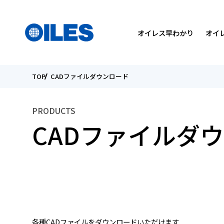
検索
国を選んでください
メニュー
オイレス早わかり
オイ
TOP
CADファイルダウンロード
SEARCH
会社概要
軸受製品
トライボロジーについて
トップメッセージ
トップメッセージ
PRODUCTS
役員紹介
カタログダウンロード
研究開発方針
環境
個人投資家の皆様へ
CADファイルダ
国内・海外関係会社
オイレスの取り組み
IRライブラリー
こんなところにオイレス
ESGデータ
電子公告
各種CADファイルをダウンロードいただけます