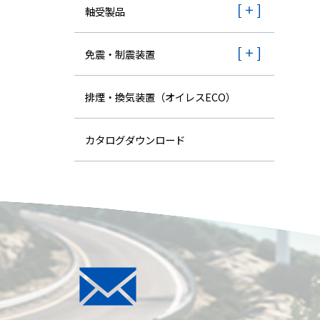
株主・投資家情報
軸受製品
採用
免震・制震装置
排煙・換気装置（オイレスECO）
カタログダウンロード