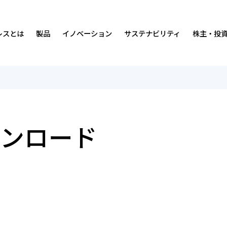
レスとは
製品
イノベーション
サステナビリティ
株主・投
沿革
免震・制震装置
ダンピングについて
サステナビリティの考え方・マテリアリティ
中期経営計画
経営理念・
排煙・換気装
人材
価値創造プ
IRカレンダ
事業内容
研究開発環境
社会
IRニュース
営業所・事
実績
ガバナンス
経営情報
ウンロード
会社案内・広告ライブラリー
統合報告書
財務ハイライト
数字で見る
ISO認証取
株式につい
マンガ
各種方針
よくあるご質問
オスビー紹
お問い合わ