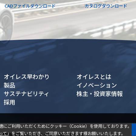
CADファイル
ダウンロード
カタログ
ダウンロード
オイレス早わかり
オイレスとは
製品
イノベーション
サステナビリティ
株主・投資家情報
採用
適にご利用いただくためにクッキー（Cookie）を使用しております。
って
」をご覧いただき、ご同意いただきます様お願いいたします。
・規範
曽田文庫
サイトマップ
ご利用にあたって