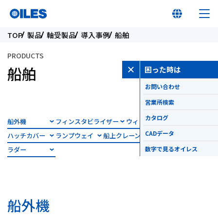
TOP
製品
軸受製品
導入事例
船舶
PRODUCTS
船舶
困った時は
お問い合わせ
オイレス早わかり
営業所検索
オイレスとは
カタログ
船外機
フィンスタビライザー
ウィンドラス
CADデータ
ハッチカバー
ランプウェイ
船上クレーン
操舵機
製品
数字で見るオイレス
ラダー
イノベーション
船外機
サステナビリティ