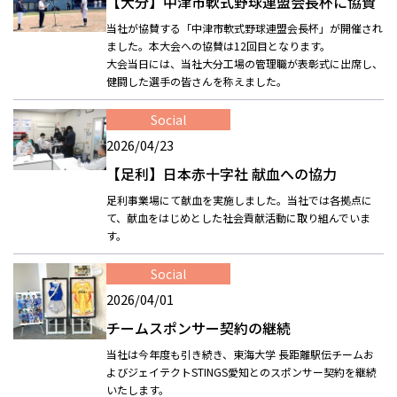
【大分】中津市軟式野球連盟会長杯に協賛
当社が協賛する「中津市軟式野球連盟会長杯」が開催され
ました。本大会への協賛は12回目となります。
大会当日には、当社大分工場の管理職が表彰式に出席し、
健闘した選手の皆さんを称えました。
Social
2026/04/23
【足利】日本赤十字社 献血への協力
足利事業場にて献血を実施しました。当社では各拠点
に
て、
献血をはじめとした社会貢献活動に取り組んでいま
す。
Social
2026/04/01
チームスポンサー契約の継続
当社は今年度も引き続き、東海大学 長距離駅伝チームお
よびジェイテクトSTINGS愛知とのスポンサー契約を継続
いたします。