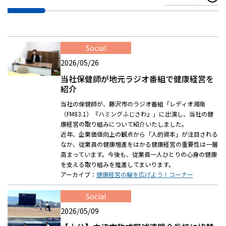
株主・投資家情報
採用
Social
2026/05/26
当社保健師が地元ラジオ番組で健康経営を
お問い合わせ
紹介
当社の保健師が、藤沢市のラジオ番組「レディオ湘南
プライバシーポリシー
（FM83.1）『ハミングふじさわ』」に出演し、当社の健
ソーシャルメディアポリシー
康経営の取り組みについて紹介いたしました。
企業行動憲章・規範
近年、企業価値向上の観点から「人的資本」が注目される
なか、従業員の健康増進をはかる健康経営の重要性は一層
曽田文庫
高まっています。今後も、従業員一人ひとりの心身の健康
サイトマップ
を支える取り組みを推進してまいります。
ご利用にあたって
アーカイブ：
健康経営の輪を広げよう！コーナー
Social
2026/05/09