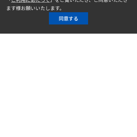
ます様お願いいたします。
同意する
トップメッセージ
サステナビリティの考え方・マテリアリテ
ィ
価値創造プロセス
環境
社会