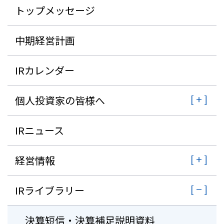
トップメッセージ
株主・投資家情報
中期経営計画
採用
IRカレンダー
お問い合わせ
個人投資家の皆様へ
プライバシーポリシー
ソーシャルメディアポリシー
IRニュース
企業行動憲章・規範
曽田文庫
サイトマップ
経営情報
ご利用にあたって
IRライブラリー
決算短信・決算補足説明資料