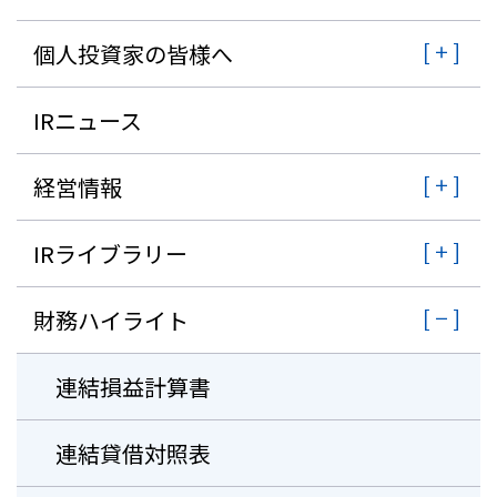
株主・投資家情報
個人投資家の皆様へ
採用
IRニュース
お問い合わせ
経営情報
プライバシーポリシー
IRライブラリー
ソーシャルメディアポリシー
企業行動憲章・規範
財務ハイライト
曽田文庫
サイトマップ
ご利用にあたって
連結損益計算書
連結貸借対照表