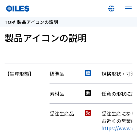
TOP
製品アイコンの説明
製品アイコンの説明
オイレス早わかり
【生産形態】
標準品
規格形状・寸法
オイレスとは
製品
素材品
任意の形状に加
イノベーション
受注生産品
受注生産になり
お近くの営業所
https://www.oil
サステナビリティ