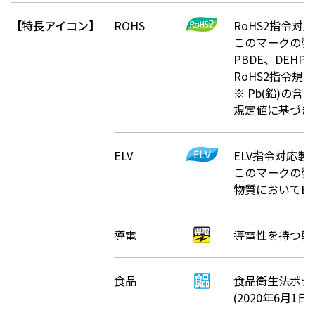
株主・投資家情報
【特長アイコン】
ROHS
RoHS2指令対
このマークの製品
PBDE、DEHP
採用
RoHS2指令規
※ Pb(鉛)の含
お問い合わせ
規定値に基づき
プライバシーポリシー
ELV
ELV指令対応製
ソーシャルメディアポリシー
このマークの製品
企業行動憲章・規範
物質においてE
曽田文庫
サイトマップ
導電
導電性を持つ製
ご利用にあたって
食品
食品衛生法ポジ
(2020年6月1日