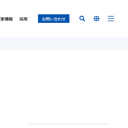
資家情報
採用
お問い合わせ
HOME
オイレス早わかり
経営方針
置（オイレスECO）
ロセス
ー
オイレスとは
業所
オイレス
得について
て
介
せ
製品
イノベーション
サステナビリティ