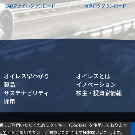
CADファイル
ダウンロード
カタログ
ダウンロード
オイレス早わかり
オイレスとは
製品
イノベーション
サステナビリティ
株主・投資家情報
採用
適にご利用いただくためにクッキー（Cookie）を使用しております。
って
」をご覧いただき、ご同意いただきます様お願いいたします。
・規範
曽田文庫
サイトマップ
ご利用にあたって