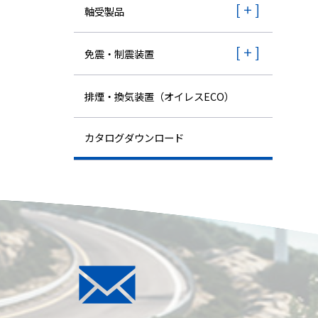
株主・投資家情報
軸受製品
採用
免震・制震装置
排煙・換気装置（オイレスECO）
カタログダウンロード