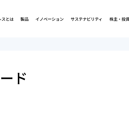
レスとは
製品
イノベーション
サステナビリティ
株主・投
沿革
免震・制震装置
ダンピングについて
サステナビリティの考え方・マテリアリティ
中期経営計画
経営理念・
排煙・換気装
人材
価値創造プ
IRカレンダ
事業内容
研究開発環境
社会
IRニュース
営業所・事
実績
ガバナンス
経営情報
ード
会社案内・広告ライブラリー
統合報告書
財務ハイライト
数字で見る
ISO認証取
株式につい
マンガ
各種方針
よくあるご質問
オスビー紹
お問い合わ