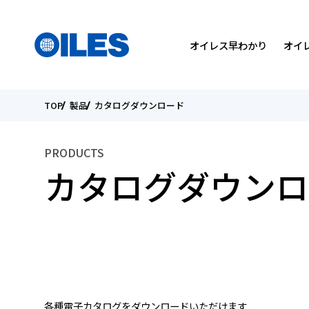
検索
国を選んでください
メニュー
オイレス早わかり
オイ
TOP
製品
カタログダウンロード
SEARCH
会社概要
軸受製品
トライボロジーについて
トップメッセージ
トップメッセージ
PRODUCTS
役員紹介
カタログダウンロード
研究開発方針
環境
個人投資家の皆様へ
カタログダウンロ
国内・海外関係会社
オイレスの取り組み
IRライブラリー
こんなところにオイレス
ESGデータ
電子公告
各種電子カタログをダウンロードいただけます