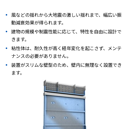
株主・投資家情報
風などの揺れから大地震の激しい揺れまで、幅広い振
動減衰効果が得られます。
採用
建物の規模や制震性能に応じて、特性を自由に設計で
きます。
お問い合わせ
粘性体は、耐久性が高く経年変化を起こさず、メンテ
ナンスの必要がありません。
プライバシーポリシー
装置がスリムな壁型のため、壁内に無理なく設置でき
ソーシャルメディアポリシー
ます。
企業行動憲章・規範
曽田文庫
サイトマップ
ご利用にあたって