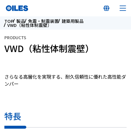
TOP
製品
免震・制震装置
建築用製品
VWD（粘性体制震壁）
PRODUCTS
VWD（粘性体制震壁）
オイレス早わかり
オイレスとは
さらなる高層化を実現する、耐久信頼性に優れた高性能ダ
ンパー
製品
イノベーション
特長
サステナビリティ