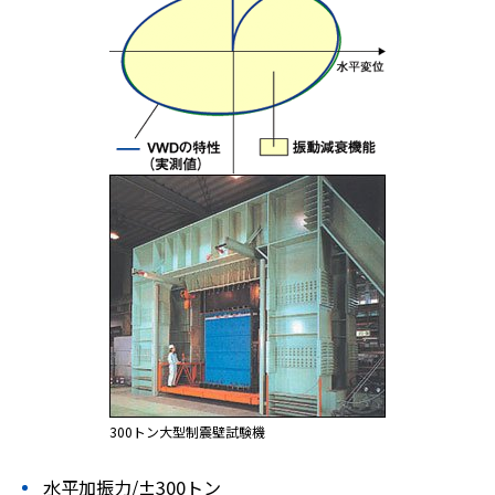
300トン大型制震壁試験機
水平加振力/±300トン