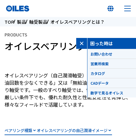
TOP
製品
軸受製品
オイレスベアリングとは？
PRODUCTS
オイレスベアリングとは？
困った時は
お問い合わせ
オイレス早わかり
営業所検索
オイレスとは
カタログ
オイレスベアリング（自己潤滑軸受）とは、「給油量、給
油回数を少なくできる」又は「無給油で使用できる」すべ
CADデータ
り軸受です。一般のすべり軸受では、性能を維持できない
製品
数字で見るオイレス
厳しい条件下でも、優れた耐久性と性能安定性を発揮し、
様々なフィールドで活躍しています。
イノベーション
サステナビリティ
ベアリング種類
オイレスベアリングの自己潤滑イメージ