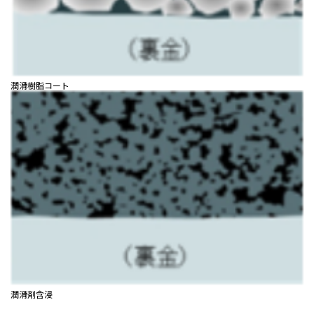
潤滑樹脂コート
潤滑剤含浸