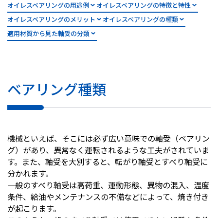
オイレスベアリングの用途例
オイレスベアリングの特徴と特性
株主・投資家情報
オイレスベアリングのメリット
オイレスベアリングの種類
適用材質から見た軸受の分類
採用
お問い合わせ
ベアリング種類
プライバシーポリシー
ソーシャルメディアポリシー
企業行動憲章・規範
機械といえば、そこには必ず広い意味での軸受（ベアリン
曽田文庫
グ）があり、異常なく運転されるような工夫がされていま
サイトマップ
す。また、軸受を大別すると、転がり軸受とすべり軸受に
ご利用にあたって
分かれます。
一般のすべり軸受は高荷重、運動形態、異物の混入、温度
条件、給油やメンテナンスの不備などによって、焼き付き
が起こります。