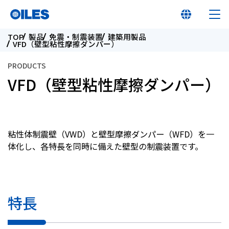
TOP
製品
免震・制震装置
建築用製品
VFD（壁型粘性摩擦ダンパー）
PRODUCTS
VFD（壁型粘性摩擦ダンパー）
オイレス早わかり
オイレスとは
粘性体制震壁（VWD）と壁型摩擦ダンパー（WFD）を一
体化し、各特長を同時に備えた壁型の制震装置です。
製品
イノベーション
特長
サステナビリティ