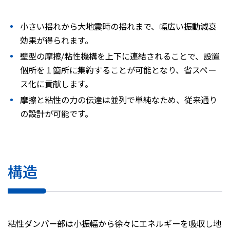
株主・投資家情報
小さい揺れから大地震時の揺れまで、幅広い振動減衰
効果が得られます。
採用
壁型の摩擦/粘性機構を上下に連結されることで、設置
個所を１箇所に集約することが可能となり、省スペー
お問い合わせ
ス化に貢献します。
摩擦と粘性の力の伝達は並列で単純なため、従来通り
プライバシーポリシー
の設計が可能です。
ソーシャルメディアポリシー
企業行動憲章・規範
曽田文庫
サイトマップ
構造
ご利用にあたって
粘性ダンパー部は小振幅から徐々にエネルギーを吸収し地