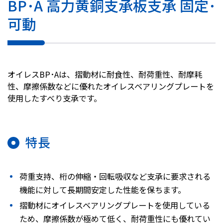
BP･A 高力黄銅支承板支承 固定･
株主・投資家情報
可動
採用
オイレスBP･Aは、摺動材に耐食性、耐荷重性、耐摩耗
お問い合わせ
性、摩擦係数などに優れたオイレスベアリングプレートを
使用したすべり支承です。
プライバシーポリシー
ソーシャルメディアポリシー
企業行動憲章・規範
特長
曽田文庫
サイトマップ
ご利用にあたって
荷重支持、桁の伸縮・回転吸収など支承に要求される
機能に対して長期間安定した性能を保ちます。
摺動材にオイレスベアリングプレートを使用している
ため、摩擦係数が極めて低く、耐荷重性にも優れてい