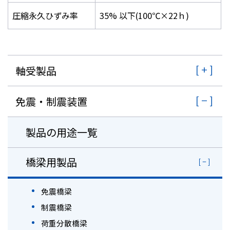
圧縮永久ひずみ率
35% 以下(100℃×22ｈ)
軸受製品
免震・制震装置
製品の用途一覧
橋梁用製品
免震橋梁
制震橋梁
荷重分散橋梁