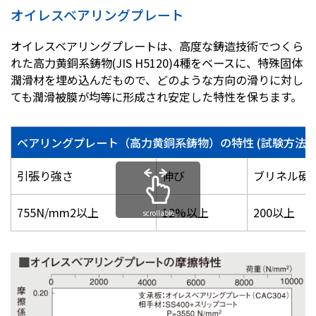
オイレスベアリングプレート
オイレスベアリングプレートは、高度な鋳造技術でつくら
れた高力黄銅系鋳物(JIS H5120)4種をベースに、特殊固体
潤滑材を埋め込んだもので、どのような方向の滑りに対し
ても潤滑被膜が均等に形成され安定した特性を保ちます。
ベアリングプレート（高力黄銅系鋳物）の特性 (試験方法 JIS 
引張り強さ
伸び
ブリネル硬
755N/mm2以上
12%以上
200以上
scrollable