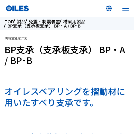
TOP
製品
免震・制震装置
橋梁用製品
BP支承（支承板支承） BP・A / BP･B
PRODUCTS
BP支承（支承板支承） BP・A
オイレス早わかり
/ BP･B
オイレスとは
オイレスベアリングを摺動材に
製品
用いたすべり支承です。
イノベーション
サステナビリティ