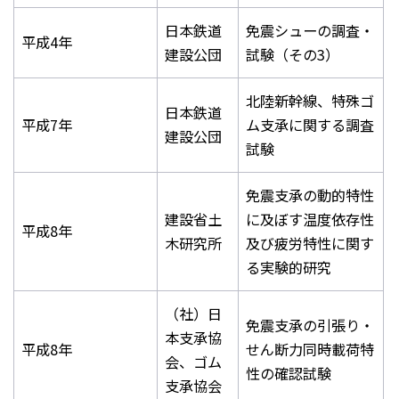
日本鉄道
免震シューの調査・
平成4年
建設公団
試験（その3）
北陸新幹線、特殊ゴ
日本鉄道
平成7年
ム支承に関する調査
建設公団
試験
免震支承の動的特性
建設省土
に及ぼす温度依存性
平成8年
木研究所
及び疲労特性に関す
る実験的研究
（社）日
免震支承の引張り・
本支承協
平成8年
せん断力同時載荷特
会、ゴム
性の確認試験
支承協会