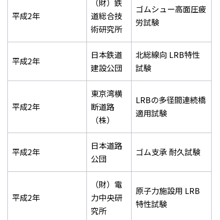
（財）鉄
ゴムシュー高面圧疲
平成2年
道総合技
労試験
術研究所
日本鉄道
北総線向 LRB特性
平成2年
建設公団
試験
東京湾横
LRBの多径間連続橋
平成2年
断道路
適用試験
（株）
日本道路
平成2年
ゴム支承 耐久試験
公団
（財）電
原子力施設用 LRB
平成2年
力中央研
特性試験
究所