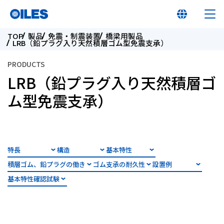
TOP
製品
免震・制震装置
橋梁用製品
LRB（鉛プラグ入り天然積層ゴム型免震支承）
PRODUCTS
LRB（鉛プラグ入り天然積層ゴ
オイレス早わかり
ム型免震支承）
オイレスとは
特長
構造
基本特性
製品
積層ゴム、鉛プラグの働き
ゴム支承の耐久性
設置例
基本特性確認試験
イノベーション
サステナビリティ