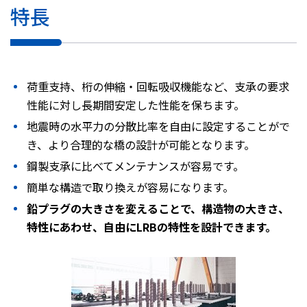
特長
株主・投資家情報
採用
荷重支持、桁の伸縮・回転吸収機能など、支承の要求
性能に対し長期間安定した性能を保ちます。
お問い合わせ
地震時の水平力の分散比率を自由に設定することがで
き、より合理的な橋の設計が可能となります。
プライバシーポリシー
鋼製支承に比べてメンテナンスが容易です。
ソーシャルメディアポリシー
企業行動憲章・規範
簡単な構造で取り換えが容易になります。
曽田文庫
鉛プラグの大きさを変えることで、構造物の大きさ、
サイトマップ
特性にあわせ、自由にLRBの特性を設計できます。
ご利用にあたって