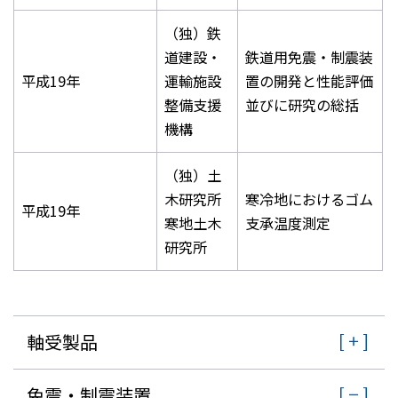
（独）鉄
道建設・
鉄道用免震・制震装
平成19年
運輸施設
置の開発と性能評価
整備支援
並びに研究の総括
機構
（独）土
木研究所
寒冷地におけるゴム
平成19年
寒地土木
支承温度測定
研究所
軸受製品
免震・制震装置