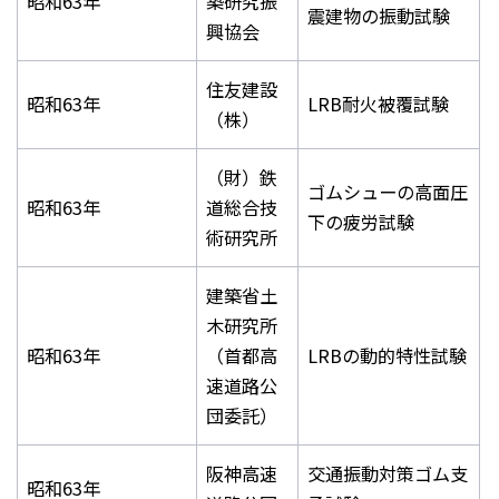
昭和63年
築研究振
震建物の振動試験
興協会
住友建設
昭和63年
LRB耐火被覆試験
（株）
（財）鉄
ゴムシューの高面圧
昭和63年
道総合技
下の疲労試験
術研究所
建築省土
木研究所
昭和63年
（首都高
LRBの動的特性試験
速道路公
団委託）
阪神高速
交通振動対策ゴム支
昭和63年