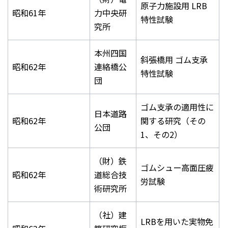
原子力施設用 LRB
昭和61年
力中央研
特性試験
究所
本州四国
斜張橋用 ゴム支承
昭和62年
連絡橋公
特性試験
団
ゴム支承の適用性に
日本道路
昭和62年
関する研究（その
公団
1、その2）
（財）鉄
ゴムシュー高面圧疲
昭和62年
道総合技
労試験
術研究所
（社）建
LRBを用いた実物免