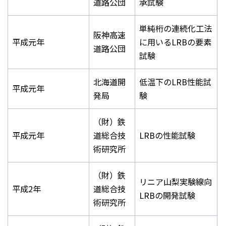
道路公団
承試験
単純桁の連続化工法
阪神高速
平成元年
に用いるLRBの要素
道路公団
試験
北海道開
低温下のLRB性能試
平成元年
発局
験
（財）鉄
平成元年
道総合技
LRBの性能試験
術研究所
（財）鉄
リニア山梨実験線向
平成2年
道総合技
LRBの開発試験
術研究所