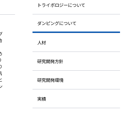
株主・投資家情報
トライボロジーについて
採用
ダンピングについて
グ
動
人材
め
り
研究開発方針
り
抗
と
研究開発環境
ン
実績