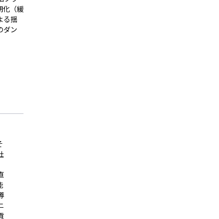
期化（緩
よる揺
のダン
そ
社
）
直
能
導
ニ
貢