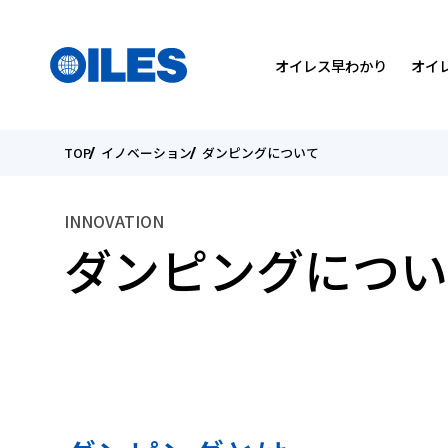
検索
国を選んでください
メニュー
オイレス早わかり
オイ
TOP
イノベーション
ダンピングについて
SEARCH
会社概要
軸受製品
トライボロジーについて
トップメッセージ
トップメッセージ
INNOVATION
役員紹介
カタログダウンロード
研究開発方針
環境
個人投資家の皆様へ
ダンピングについ
国内・海外関係会社
オイレスの取り組み
IRライブラリー
こんなところにオイレス
ESGデータ
電子公告