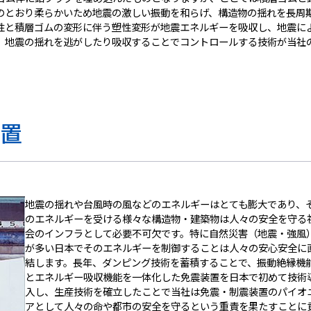
のとおり柔らかいため地震の激しい振動を和らげ、構造物の揺れを長周
性と積層ゴムの変形に伴う塑性変形が地震エネルギーを吸収し、地震に
、地震の揺れを逃がしたり吸収することでコントロールする技術が当社
置
地震の揺れや台風時の風などのエネルギーはとても膨大であり、
のエネルギーを受ける様々な構造物・建築物は人々の安全を守る
会のインフラとして必要不可欠です。特に自然災害（地震・強風
が多い日本でそのエネルギーを制御することは人々の安心安全に
結します。長年、ダンピング技術を蓄積することで、振動絶縁機
とエネルギー吸収機能を一体化した免震装置を日本で初めて技術
入し、生産技術を確立したことで当社は免震・制震装置のパイオ
アとして人々の命や都市の安全を守るという重責を果たすことに