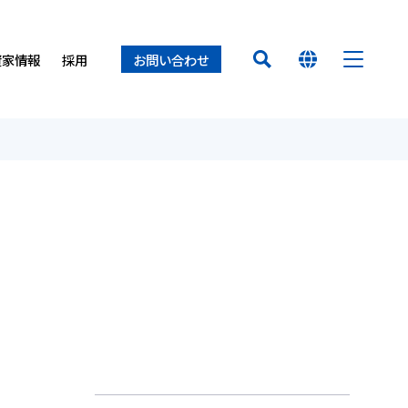
資家情報
採用
お問い合わせ
HOME
オイレス早わかり
経営方針
置（オイレスECO）
ロセス
ー
オイレスとは
業所
オイレス
得について
て
介
せ
製品
イノベーション
サステナビリティ