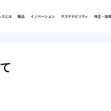
レスとは
製品
イノベーション
サステナビリティ
株主・投
沿革
免震・制震装置
ダンピングについて
サステナビリティの考え方・マテリアリティ
中期経営計画
経営理念・
排煙・換気装
人材
価値創造プ
IRカレンダ
事業内容
研究開発環境
社会
IRニュース
営業所・事
実績
ガバナンス
経営情報
て
会社案内・広告ライブラリー
統合報告書
財務ハイライト
数字で見る
ISO認証取
株式につい
マンガ
各種方針
よくあるご質問
オスビー紹
お問い合わ