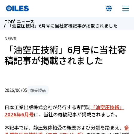
TOP
ニュース
「油空圧技術」6月号に当社寄稿記事が掲載されました
NEWS
「油空圧技術」6月号に当社寄
オイレス早わかり
稿記事が掲載されました
オイレスとは
2026/06/05
軸受製品
製品
日本工業出版株式会社が発行する専門誌
「油空圧技術」
イノベーション
2026
年
6
月号
に、当社の寄稿記事が掲載されました。
サステナビリティ
本記事では、静圧気体軸受の概要および分類を踏まえ、
多