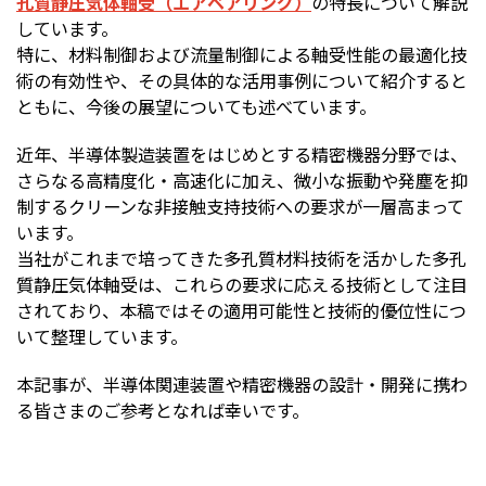
孔質静圧気体軸受（エアベアリング）
の特長について解説
しています。
株主・投資家情報
特に、材料制御および流量制御による軸受性能の最適化技
術の有効性や、その具体的な活用事例について紹介すると
採用
ともに、今後の展望についても述べています。
近年、半導体製造装置をはじめとする精密機器分野では、
お問い合わせ
さらなる高精度化・高速化に加え、微小な振動や発塵を抑
制するクリーンな非接触支持技術への要求が一層高まって
います。
プライバシーポリシー
当社がこれまで培ってきた多孔質材料技術を活かした多孔
ソーシャルメディアポリシー
質静圧気体軸受は、これらの要求に応える技術として注目
企業行動憲章・規範
されており、本稿ではその適用可能性と技術的優位性につ
曽田文庫
いて整理しています。
サイトマップ
ご利用にあたって
本記事が、半導体関連装置や精密機器の設計・開発に携わ
る皆さまのご参考となれば幸いです。