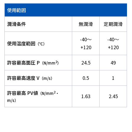
使用範囲
潤滑条件
無潤滑
定期潤滑
-40～
-40～
使用温度範囲
（℃）
+120
+120
許容最高面圧 P
24.5
49
2
（N/mm
）
許容最高速度 V
0.5
1
（m/s）
許容最高 PV値
2
（N/mm
・
1.63
2.45
m/s）