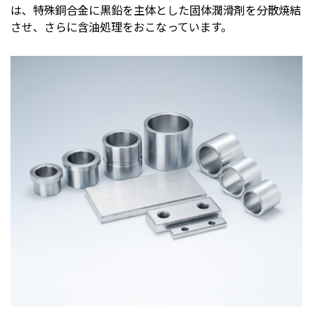
は、特殊銅合金に黒鉛を主体とした固体潤滑剤を分散焼結
株主・投資家情報
させ、さらに含油処理をおこなっています。
採用
お問い合わせ
プライバシーポリシー
ソーシャルメディアポリシー
企業行動憲章・規範
曽田文庫
サイトマップ
ご利用にあたって