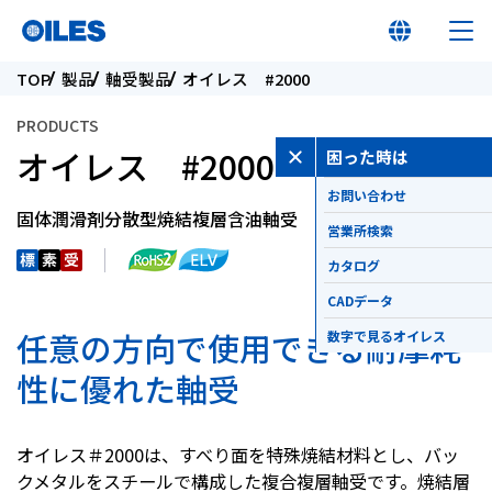
TOP
製品
軸受製品
オイレス #2000
PRODUCTS
オイレス #2000
困った時は
お問い合わせ
オイレス早わかり
固体潤滑剤分散型焼結複層含油軸受
営業所検索
オイレスとは
カタログ
CADデータ
製品
任意の方向で使用できる耐摩耗
数字で見るオイレス
性に優れた軸受
イノベーション
オイレス＃2000は、すべり面を特殊焼結材料とし、バッ
サステナビリティ
クメタルをスチールで構成した複合複層軸受です。焼結層