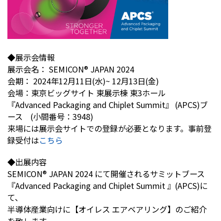
株主・投資家情報
採用
◆展示会情報
展示会名： SEMICON® JAPAN 2024
お問い合わせ
会期： 2024年12月11日(水)~ 12月13日(金)
会場：東京ビッグサイト 東展示棟 東3ホール
『Advanced Packaging and Chiplet Summit』 (APCS)ブ
プライバシーポリシー
ース (小間番号：3948)
ソーシャルメディアポリシー
来場には展示会サイトでの登録が必要となります。事前登
企業行動憲章・規範
録受付は
こちら
曽田文庫
サイトマップ
◆出展内容
ご利用にあたって
SEMICON® JAPAN 2024 にて開催されるサミットブース
『Advanced Packaging and Chiplet Summit 』(APCS)に
て、
半導体産業向けに【オイレス エアベアリング】のご紹介