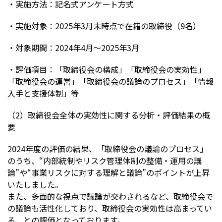
・実施方法：記名式アンケート方式
株主・投資家情報
・実施対象：2025年3月末時点で在籍の取締役（9名）
採用
・対象期間：2024年4月～2025年3月
・評価項目：「取締役会の構成」「取締役会の実効性」
お問い合わせ
「取締役会の運営」「取締役会の議論のプロセス」「情報
入手と支援体制」等
プライバシーポリシー
（2）取締役会全体の実効性に関する分析・評価結果の概
ソーシャルメディアポリシー
要
企業行動憲章・規範
曽田文庫
2024年度の評価の結果、「取締役会の議論のプロセス」
サイトマップ
のうち、“内部統制やリスク管理体制の整備・運用の議
ご利用にあたって
論”や“事業リスクに対する理解と議論”のポイントが上昇
いたしました。
また、多面的な視点で議論が交わされるなど、取締役会で
の議論も活性化しており、取締役会の実効性は高まってい
る、との評価となっております。